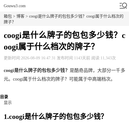
Gouwu3.com
箱包
>
博客
> coogi是什么牌子的包包多少钱？coogi属于什么档次的
牌子？
coogi是什么牌子的包包多少钱？c
oogi属于什么档次的牌子？
更新时间:2026-08-09 16:47:31 发布时间:1143天前 阅读:11,343次
coogi是什么牌子的包包多少钱？
是酷奇品牌，大部分一千多
元。coogi属于什么档次的牌子？可能属于中高端档次。
目录
显示
1.coogi是什么牌子的包包多少钱？