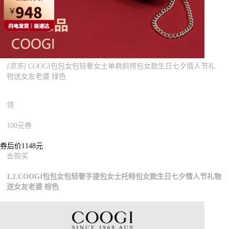
[京东]
COOGI包包女包轻奢女士单肩斜挎包女款生日七夕情人节礼
物送女友老婆 绿色
领
100元券
券后价1148元
去购买
1.2.COOGI包包女包轻奢手提包女士托特包女款生日七夕情人节礼物
送女友老婆 棕色