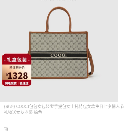
[京东]
COOGI包包女包轻奢手提包女士托特包女款生日七夕情人节
礼物送女友老婆 棕色
领