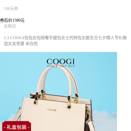
100元券
券后价1580元
去购买
1.3.COOGI包包女包轻奢手提包女士托特包女款生日七夕情人节礼物
送女友老婆 米白色