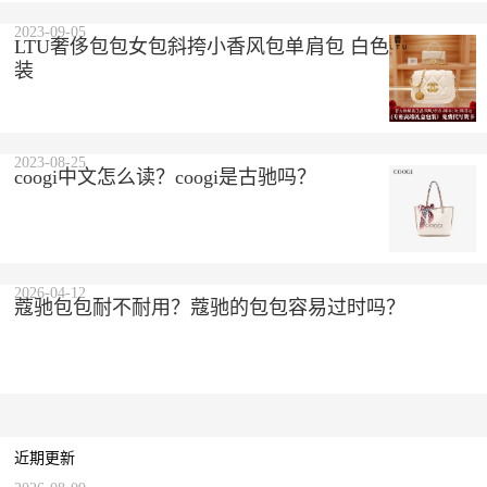
2023-09-05
LTU奢侈包包女包斜挎小香风包单肩包 白色 精美礼盒
装
2023-08-25
coogi中文怎么读？coogi是古驰吗？
2026-04-12
蔻驰包包耐不耐用？蔻驰的包包容易过时吗？
近期更新