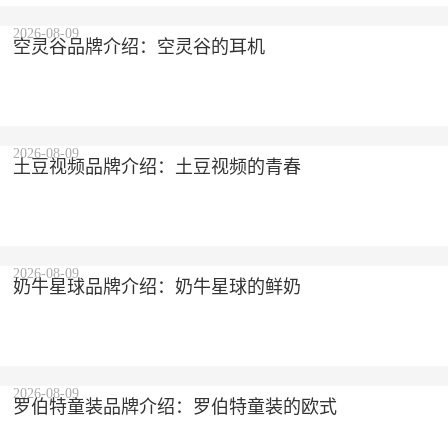
2026-08-09
空灵谷品牌介绍：空灵谷的耳机
2026-08-09
土豆视频品牌介绍：土豆视频的青春
2026-08-09
奶牛星球品牌介绍：奶牛星球的鲜奶
2026-08-09
罗伯特童装品牌介绍：罗伯特童装的欧式