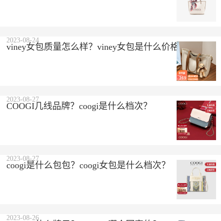
2023-08-24
viney女包质量怎么样？viney女包是什么价格？
2023-08-27
COOGI几线品牌？coogi是什么档次？
2023-08-27
coogi是什么包包？coogi女包是什么档次？
2023-08-26