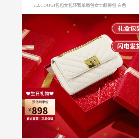
2.2.COOGI包包女包轻奢单肩包女士斜挎包 白色