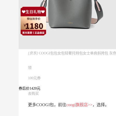
[京东]
COOGI包包女包轻奢托特包女士单肩斜挎包 灰
领
100元券
券后价1420元
去购买
更多COOGI包，前往
coogi旗舰店>>
，选择。