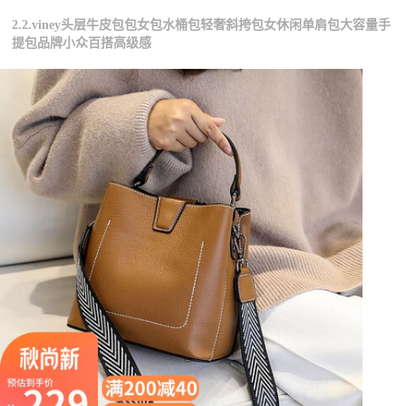
2.2.viney头层牛皮包包女包水桶包轻奢斜挎包女休闲单肩包大容量手
提包品牌小众百搭高级感