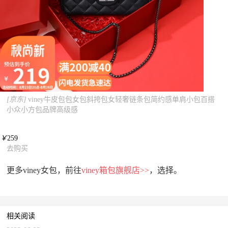
[京东]
viney牛皮包包女包斜挎包女轻奢链条包简约感单肩小包百搭
小众小方包品牌高级感
￥
259
去购买
更多viney女包，前往
viney箱包旗舰店>>
，选择。
相关阅读