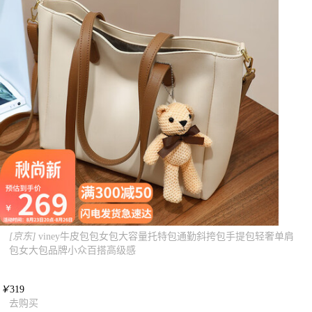
[京东]
viney牛皮包包女包大容量托特包通勤斜挎包手提包轻奢单肩
包女大包品牌小众百搭高级感
￥
319
去购买