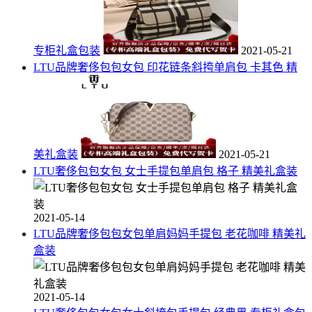
专柜礼盒包装
2021-05-21
LTU品牌奢侈包包女包 印花链条斜挎单肩包 卡其色 精
美礼盒装
2021-05-21
LTU奢侈包包女包 女士手提包单肩包 格子 精美礼盒装
2021-05-14
LTU品牌奢侈包包女包单肩妈妈手提包 老花咖啡 精美礼
盒装
2021-05-14