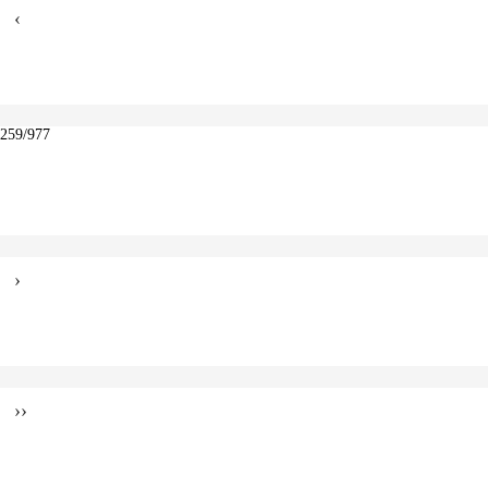
‹
259/977
›
››