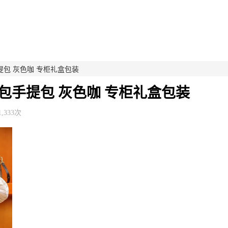
提包 灰色咖 专柜礼盒包装
包手提包 灰色咖 专柜礼盒包装
1,333次