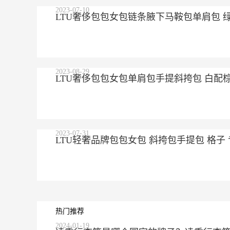
2023-07-10
LTU奢侈包包女包链条腋下马鞍包单肩包 
2023-08-29
LTU奢侈包包女包单肩包手提斜挎包 白配
2023-07-31
LTU轻奢品牌包包女包 斜挎包手提包 格子
热门推荐
2024-01-19