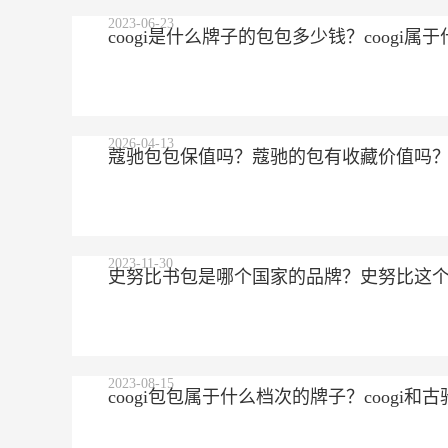
2023-06-23
coogi是什么牌子的包包多少钱？coogi
2026-04-13
蔻驰包包保值吗？蔻驰的包有收藏价值吗
2023-11-30
史努比书包是哪个国家的品牌？史努比这
2023-08-15
coogi包包属于什么档次的牌子？coogi