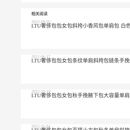
相关阅读
2023-09-05
LTU奢侈包包女包斜挎小香风包单肩包 白
2021-06-17
LTU奢侈包包女包条纹单肩斜挎包链条手挽
2022-10-19
LTU奢侈包包女包秋手挽腋下包大容量单肩
2022-11-04