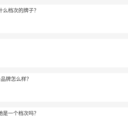
属于什么档次的牌子？
？
个品牌怎么样？
和古驰是一个档次吗？