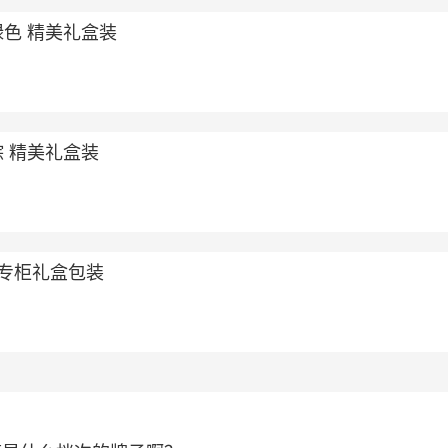
绿色 精美礼盒装
棕 精美礼盒装
 专柜礼盒包装