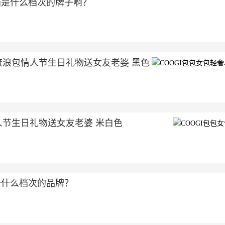
箱是什么档次的牌子啊？
流浪包情人节生日礼物送女友老婆 黑色
人节生日礼物送女友老婆 米白色
于什么档次的品牌？