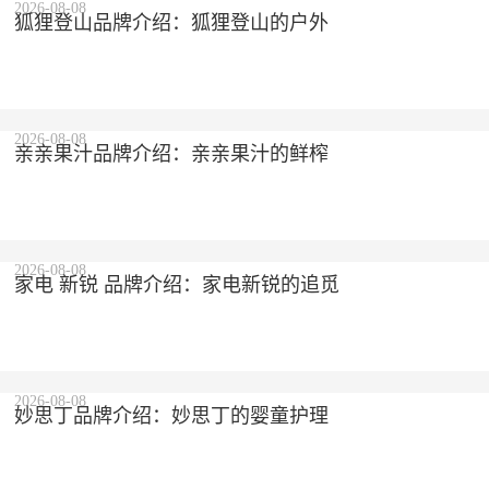
2026-08-08
狐狸登山品牌介绍：狐狸登山的户外
2026-08-08
亲亲果汁品牌介绍：亲亲果汁的鲜榨
2026-08-08
家电 新锐 品牌介绍：家电新锐的追觅
2026-08-08
妙思丁品牌介绍：妙思丁的婴童护理