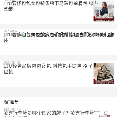
LTU奢侈包包女包链条腋下马鞍包单肩包 绿色 精美礼
盒装
2023-08-
LTU奢侈包包女包单肩包手提斜挎包 白配棕 精美礼盒
29
装
2023-07-31
LTU轻奢品牌包包女包 斜挎包手提包 格子 专柜礼盒
包装
热门推荐
2024-01-19
凌秀行李箱是哪个国家的牌子？凌秀行李箱是什么档