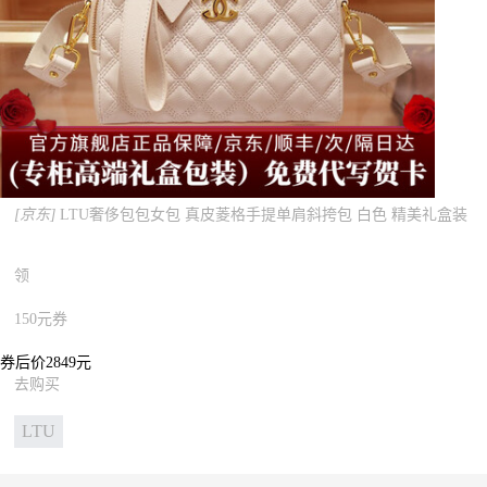
[京东]
LTU奢侈包包女包 真皮菱格手提单肩斜挎包 白色 精美礼盒装
领
150元券
券后价2849元
去购买
LTU