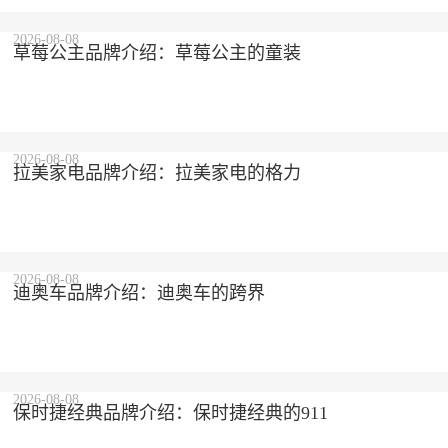
2026-08-08
草莓公主品牌介绍：草莓公主的童装
2026-08-08
拉美家电品牌介绍：拉美家电的格力
2026-08-08
迪奥车品牌介绍：迪奥车的跨界
2026-08-08
保时捷经典品牌介绍：保时捷经典的911