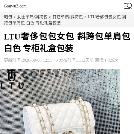
Gouwu3.com
箱包
>
女士单肩/斜挎包
>
其它单肩/斜挎包
> LTU奢侈包包女包 斜
跨包单肩包 白色 专柜礼盒包装
LTU奢侈包包女包 斜跨包单肩包
白色 专柜礼盒包装
更新时间:2026-08-08 12:55:49 发布时间:1112天前 阅读:1,926次