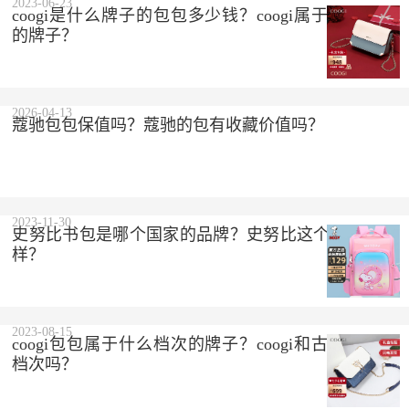
2023-06-23
coogi是什么牌子的包包多少钱？coogi属于什么档次
的牌子？
2026-04-13
蔻驰包包保值吗？蔻驰的包有收藏价值吗？
2023-11-30
史努比书包是哪个国家的品牌？史努比这个品牌怎么
样？
2023-08-15
coogi包包属于什么档次的牌子？coogi和古驰是一个
档次吗？