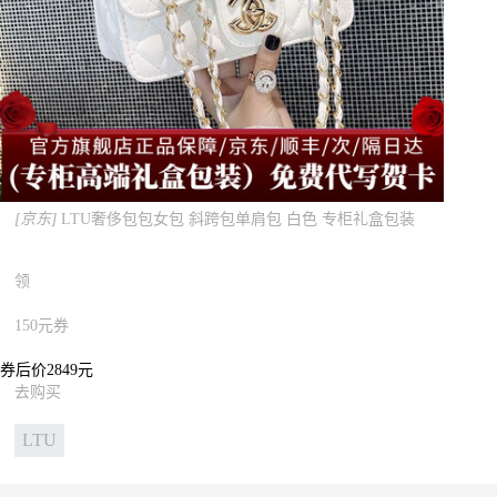
[京东]
LTU奢侈包包女包 斜跨包单肩包 白色 专柜礼盒包装
领
150元券
券后价2849元
去购买
LTU