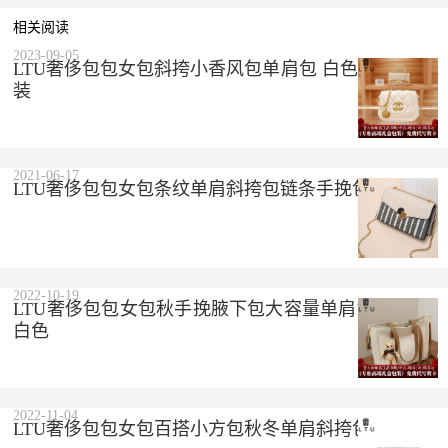
相关阅读
2023-09-05
LTU奢侈包包女包斜挎小香风包单肩包 白色 精美礼盒
装
2021-06-17
LTU奢侈包包女包条纹单肩斜挎包链条手挽包 黑色
2022-10-19
LTU奢侈包包女包秋手挽腋下包大容量单肩斜挎包 米
白色
2022-11-04
LTU奢侈包包女包百搭小方包秋冬单肩斜挎包 咖啡色