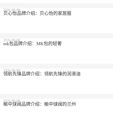
2026-08-08
贝心怡品牌介绍：贝心怡的家居服
2026-08-08
mk包品牌介绍：MK包的轻奢
2026-08-08
领航先锋品牌介绍：领航先锋的润滑油
2026-08-08
榆中球阀品牌介绍：榆中球阀的兰州