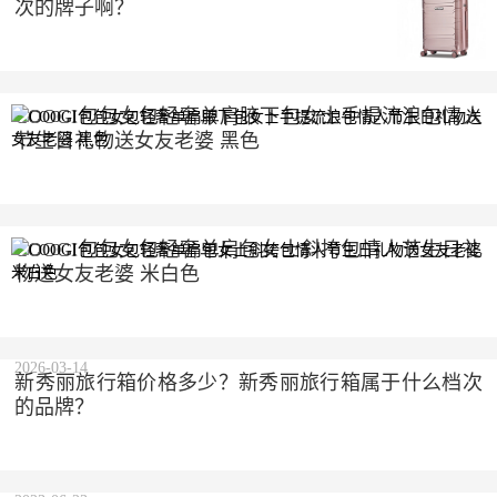
次的牌子啊？
COOGI包包女包轻奢单肩腋下包女士手提流浪包情人
节生日礼物送女友老婆 黑色
2023-10-10
COOGI包包女包轻奢单肩包女士斜挎包情人节生日礼
物送女友老婆 米白色
2023-10-10
2026-03-14
新秀丽旅行箱价格多少？新秀丽旅行箱属于什么档次
的品牌？