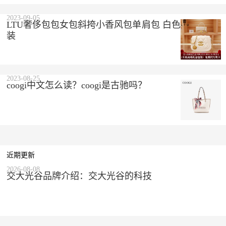
2023-09-05
LTU奢侈包包女包斜挎小香风包单肩包 白色 精美礼盒
装
2023-08-25
coogi中文怎么读？coogi是古驰吗？
近期更新
2026-08-08
交大光谷品牌介绍：交大光谷的科技