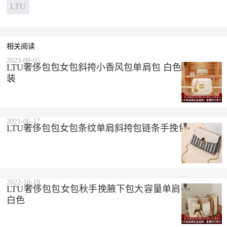
LTU
相关阅读
2023-09-05
LTU奢侈包包女包斜挎小香风包单肩包 白色 精美礼盒
装
2021-06-17
LTU奢侈包包女包条纹单肩斜挎包链条手挽包 黑色
2022-10-19
LTU奢侈包包女包秋手挽腋下包大容量单肩斜挎包 米
白色