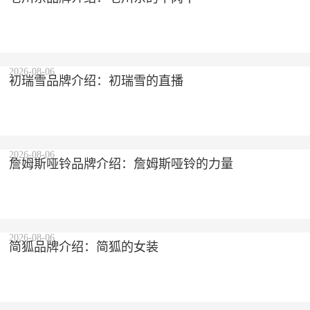
2026-08-06
初瑞雪品牌介绍：初瑞雪的直播
2026-08-06
詹姆斯哑铃品牌介绍：詹姆斯哑铃的力量
2026-08-06
简狐品牌介绍：简狐的女装