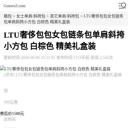
Gouwu3.com
箱包
>
女士单肩/斜挎包
>
其它单肩/斜挎包
> LTU奢侈包包女包链条
包单肩斜挎小方包 白棕色 精美礼盒装
LTU奢侈包包女包链条包单肩斜挎
小方包 白棕色 精美礼盒装
更新时间:2026-08-06 23:22:01 发布时间:1113天前 阅读:2,542次
[京东]
LTU奢侈包包女包链条包单肩斜挎小方包 白棕色 精美礼盒装
领
100元券
券后价1588元
去购买