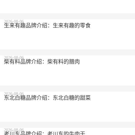
2026-08-06
生来有趣品牌介绍：生来有趣的零食
2026-08-06
柴有料品牌介绍：柴有料的腊肉
2026-08-06
东北白糖品牌介绍：东北白糖的甜菜
2026-08-06
老川东品牌介绍：老川东的牛肉干