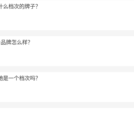
属于什么档次的牌子？
个品牌怎么样？
和古驰是一个档次吗？