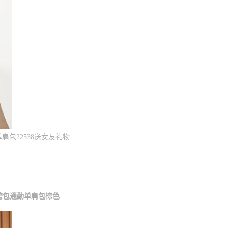
肩包22538送女友礼物
斜挎包通勤单肩包棕色