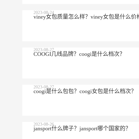
2023-08-24
viney女包质量怎么样？viney女包是什么价
2023-08-27
COOGI几线品牌？coogi是什么档次？
2023-08-27
coogi是什么包包？coogi女包是什么档次？
2023-08-26
jansport什么牌子？jansport哪个国家的？