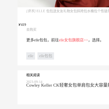
[京东]
ELLE 包包送女友礼物女包斜挎包水桶包个性链条
￥
419
去购买
更多elle包包，前往
elle女包旗舰店>>
，选择。
elle
elle包包
相关阅读
2023-09-14
Cowley Keller CK轻奢女包单肩包女