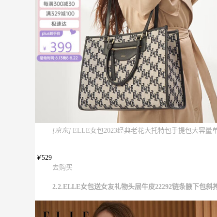
[京东]
ELLE女包2023经典老花大托特包手提包大容量单
￥
529
去购买
2.2.ELLE女包送女友礼物头层牛皮22292链条腋下包