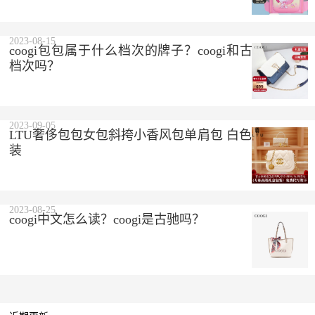
2023-08-15
coogi包包属于什么档次的牌子？coogi和古驰是一个
档次吗？
2023-09-05
LTU奢侈包包女包斜挎小香风包单肩包 白色 精美礼盒
装
2023-08-25
coogi中文怎么读？coogi是古驰吗？