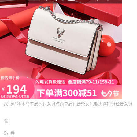
[京东]
啄木鸟牛皮包包女包时尚单肩包链条女包鹿头斜挎包轻奢女包
领
5元券