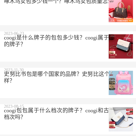
啄木鸟女包多少钱一个？啄木鸟女包质量怎么样？
2023-06-23
coogi是什么牌子的包包多少钱？coogi属于什么档次
的牌子？
2023-11-30
史努比书包是哪个国家的品牌？史努比这个品牌怎么
样？
2023-08-15
coogi包包属于什么档次的牌子？coogi和古驰是一个
档次吗？