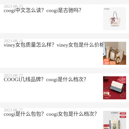
2023-08-25
coogi中文怎么读？coogi是古驰吗？
2023-08-24
viney女包质量怎么样？viney女包是什么价格？
2023-08-27
COOGI几线品牌？coogi是什么档次？
2023-08-27
coogi是什么包包？coogi女包是什么档次？