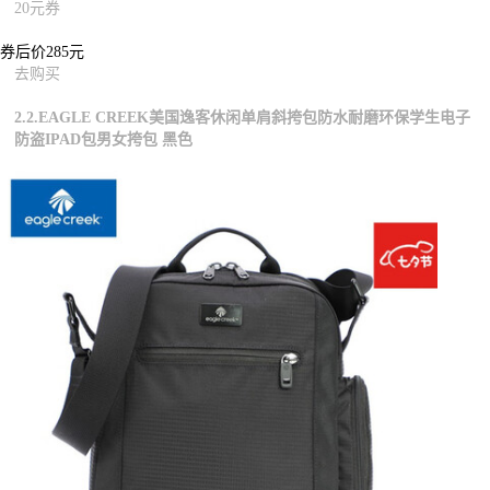
20元券
券后价285元
去购买
2.2.EAGLE CREEK美国逸客休闲单肩斜挎包防水耐磨环保学生电子
防盗IPAD包男女挎包 黑色