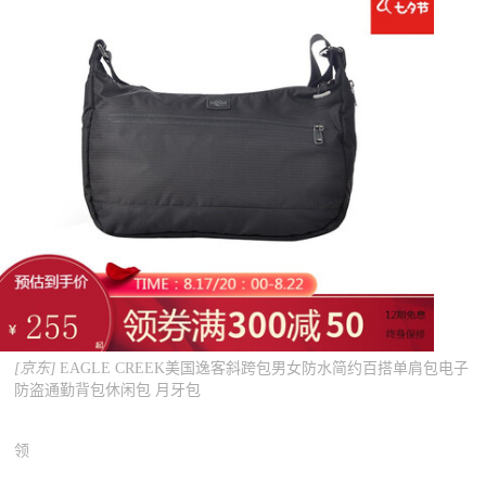
[京东]
EAGLE CREEK美国逸客斜跨包男女防水简约百搭单肩包电子
防盗通勤背包休闲包 月牙包
领