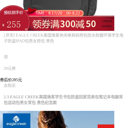
[京东]
EAGLE CREEK美国逸客休闲单肩斜挎包防水耐磨环保学生电
子防盗IPAD包男女挎包 黑色
领
20元券
券后价285元
去购买
2.3.EAGLE CREEK美国逸客学生书包防盗回家双肩包笔记本电脑背
包运动包男女背包 黑色纪念款