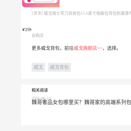
[京东]
威戈瑞士军刀双肩包15.6英寸电脑包背包防菌里布书
￥
259
去购买
更多威戈背包，前往
威戈旗舰店>>
，选择。
威戈
威戈背包
相关阅读
2026-06-13
魏哥奢品女包哪里买？魏哥家的高端系列