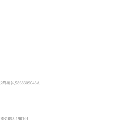
色S868309048A
095.190101