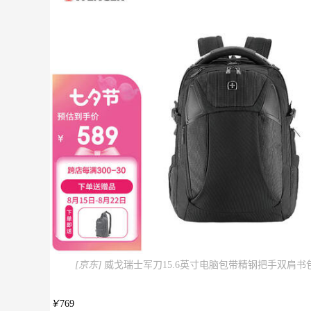
[京东]
威戈瑞士军刀15.6英寸电脑包带精钢把手双肩书包黑BB
￥
769