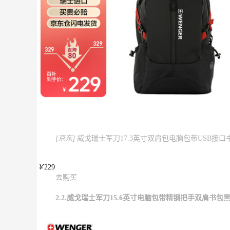
[京东]
威戈瑞士军刀17.3英寸双肩包电脑包带USB接口书包黑
￥
229
去购买
2.2.威戈瑞士军刀15.6英寸电脑包带精钢把手双肩书包黑BB1