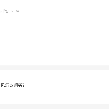
包612534
包包怎么购买？