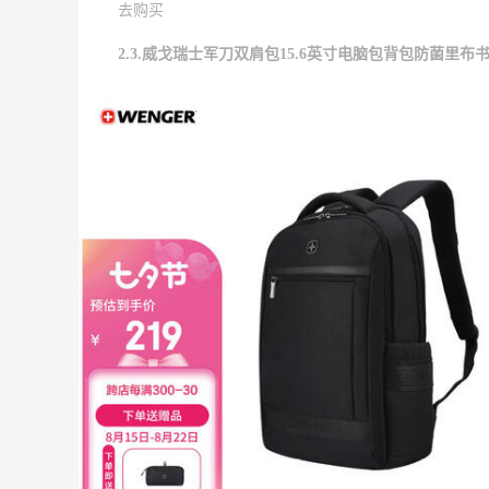
去购买
2.3.威戈瑞士军刀双肩包15.6英寸电脑包背包防菌里布书包