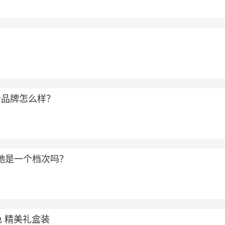
？
个品牌怎么样？
和古驰是一个档次吗？
色 精美礼盒装