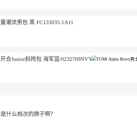
包 黑 FC133035-1A11
合Junior斜挎包 海军蓝/0232709NVY
箱是什么档次的牌子啊？