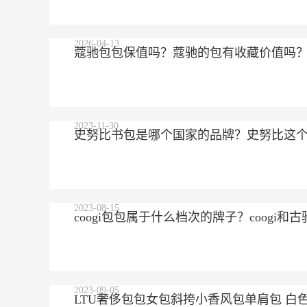
2026-04-13
蔻驰包包保值吗？蔻驰的包有收藏价值吗
2023-11-30
史努比书包是哪个国家的品牌？史努比这
2023-08-15
coogi包包属于什么档次的牌子？coogi
2023-09-05
LTU奢侈包包女包斜挎小香风包单肩包 白