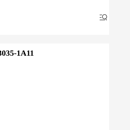
5-1A11