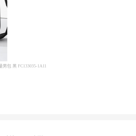
 FC133035-1A11