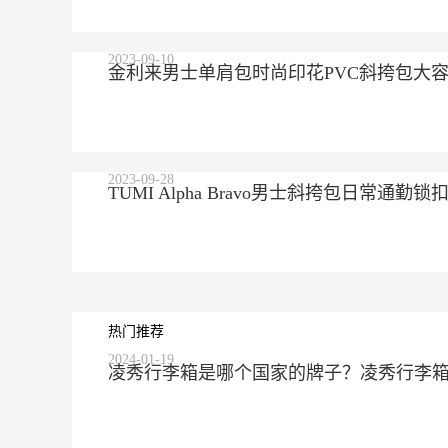
2023-09-10
金利来男士单肩包时尚印花PVC斜挎包大容量潮流男
2023-09-28
TUMI Alpha Bravo男士斜挎包日常通勤锁扣开
热门推荐
2024-01-19
凌秀行李箱是哪个国家的牌子？凌秀行李