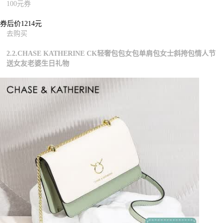
100元券
券后价1214元
去购买
2.2.CHASE KATHERINE CK轻奢包包女包单肩包女士斜挎包情人节
送女友老婆生日礼物