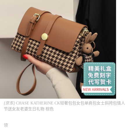
[京东]
CHASE KATHERINE CK轻奢包包女包单肩包女士斜挎包情人
节送女友老婆生日礼物 棕色
领