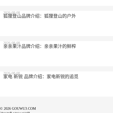
2026-08-08
狐狸登山品牌介绍：狐狸登山的户外
2026-08-08
亲亲果汁品牌介绍：亲亲果汁的鲜榨
2026-08-08
家电 新锐 品牌介绍：家电新锐的追觅
© 2026 GOUWU3.COM