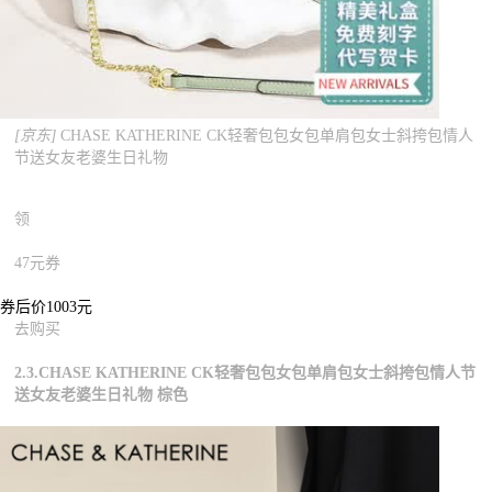
[京东]
CHASE KATHERINE CK轻奢包包女包单肩包女士斜挎包情人
节送女友老婆生日礼物
领
47元券
券后价1003元
去购买
2.3.CHASE KATHERINE CK轻奢包包女包单肩包女士斜挎包情人节
送女友老婆生日礼物 棕色