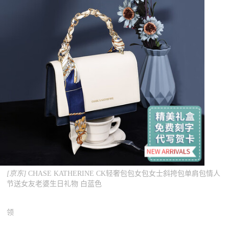
[京东]
CHASE KATHERINE CK轻奢包包女包女士斜挎包单肩包情人
节送女友老婆生日礼物 白蓝色
领