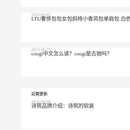
2023-09-05
LTU奢侈包包女包斜挎小香风包单肩包 白
2023-08-25
coogi中文怎么读？coogi是古驰吗？
近期更新
2026-08-08
诗筑品牌介绍：诗筑的软装