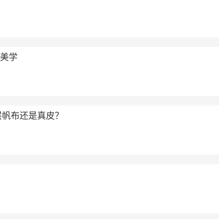
适美学
层帆布还是真皮？