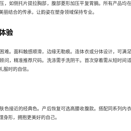
压，如侧托片提拉胸部，腹部菱形加压平复胃腩。所有产品均
美丽结合的传承，让韵姿在塑身领域保持专业。
体验
困难。面料触感顺滑，边缘无勒痕。连体衣或分体设计，可满
顾问，精准推荐尺码。洗涤需手洗阴干。首次穿着需从短时间
礼服时的自信。
肤色接近的经典色。产后恢复可选高腰收腹款。搭配同系列内
理身形，拥抱更美好的自己。