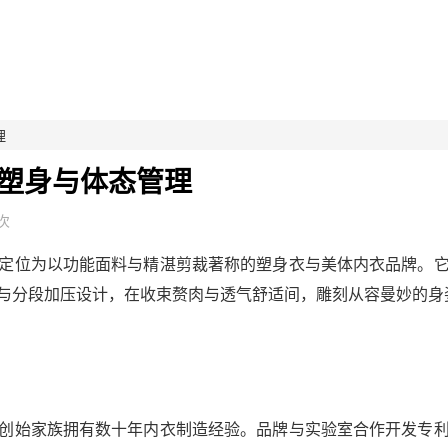
理
塑身与体态管理
9次
定位为以功能面料与精湛剪裁著称的塑身衣与美体内衣品牌。
与分段加压设计，在收束赘肉与透气舒适间，雕刻从容曼妙的身
潮，创始家族拥有数十年内衣制造经验。品牌与实验室合作开发专