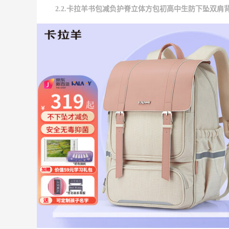
2.2.卡拉羊书包减负护脊立体方包初高中生防下坠双肩背包 