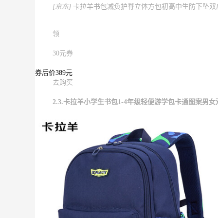
[京东]
卡拉羊书包减负护脊立体方包初高中生防下坠双肩背包
领
30元券
券后价389元
去购买
2.3.卡拉羊小学生书包1-4年级轻便游学包卡通图案男