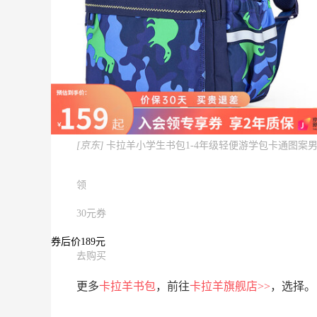
[京东]
卡拉羊小学生书包1-4年级轻便游学包卡通图案
领
30元券
券后价189元
去购买
更多
卡拉羊书包
，前往
卡拉羊旗舰店>>
，选择。