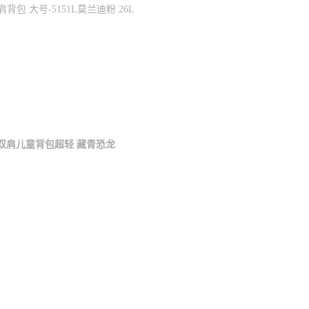
 大号-5151L莫兰迪粉 26L
女双肩儿童背包超轻 藏青恐龙