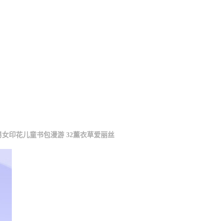
男女印花儿童书包漫游 32薰衣草爱丽丝