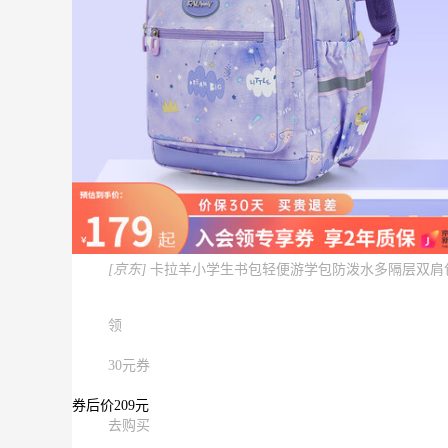
[京东]
卡拉羊小学生书包轻便游学包防泼水多隔层双肩包
领
30元券
券后价209元
去购买