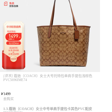
[京东]
蔻驰（COACH）女士大号托特包单肩手提包浅棕色
PVC5696IME74
￥
1499
去购买
1.3.蔻驰（COACH）女士中号单肩手提包卡其色PVC配皮