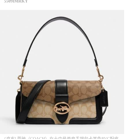
5509IMRKY
[京东]
蔻驰（COACH）女士中号单肩手提包卡其色PVC配皮