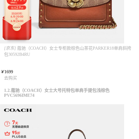
[京东]
蔻驰（COACH）女士专柜款棕色山茶花PARKER18单肩斜挎
包30592B4RU
￥
1699
去购买
1.2.蔻驰（COACH）女士大号托特包单肩手提包浅棕色
PVC5696IME74