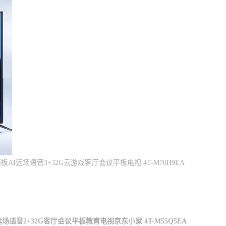
AI远场语音3+32G云游戏客厅会议平板电视 4T-M70H9EA
场语音2+32G客厅会议平板教育电视京东小家 4T-M55Q5EA