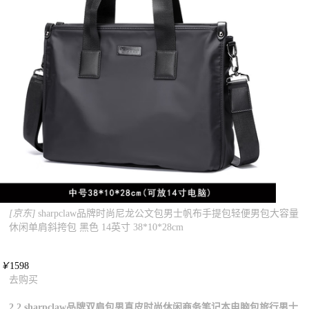
[京东]
sharpclaw品牌时尚尼龙公文包男士帆布手提包轻便男包大容量
休闲单肩斜挎包 黑色 14英寸 38*10*28cm
￥
1598
去购买
2.2.sharpclaw品牌双肩包男真皮时尚休闲商务笔记本电脑包旅行男士