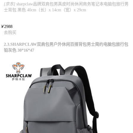
[京东]
sharpclaw品牌双肩包男真皮时尚休闲商务笔记本电脑包旅行男
士背包 黑色 40cm（长）x 14cm（宽）x 29cm
￥
2988
去购买
2.3.SHARPCLAW双肩包男户外休闲百搭背包男士简约电脑包旅行包
铅灰色 30*16*47