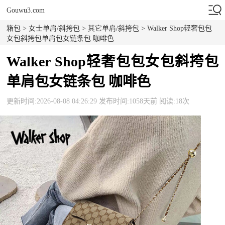
Gouwu3.com
箱包
>
女士单肩/斜挎包
>
其它单肩/斜挎包
> Walker Shop轻奢包包
女包斜挎包单肩包女链条包 咖啡色
Walker Shop轻奢包包女包斜挎包
单肩包女链条包 咖啡色
更新时间:2026-08-08 04:26:29 发布时间:1058天前 阅读:18次