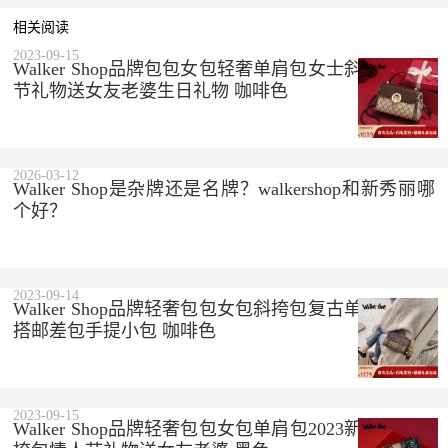
相关阅读
2023-09-15
Walker Shop品牌包包女包轻奢单肩包女士斜挎包情人
节礼物送女友老婆生日礼物 咖啡色
2026-03-12
Walker Shop是杂牌还是名牌？walkershop和新秀丽哪
个好？
2023-09-14
Walker Shop品牌轻奢包包女包斜挎包复古单肩包女百
搭邮差包手提小包 咖啡色
2023-09-15
Walker Shop品牌轻奢包包女包单肩包2023新款女士斜