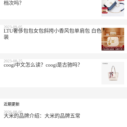
档次吗？
2023-09-05
LTU奢侈包包女包斜挎小香风包单肩包 白色 精美礼盒
装
2023-08-25
coogi中文怎么读？coogi是古驰吗？
近期更新
2026-08-06
大米的品牌介绍：大米的品牌五常