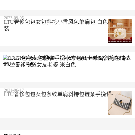
2023-10-10
2023-09-05
LTU奢侈包包女包斜挎小香风包单肩包 白色 精美礼盒
装
COOGI包包女包轻奢手提小方包女士单肩斜挎包情人
节生日礼物送女友老婆 米白色
2023-10-10
2021-06-17
LTU奢侈包包女包条纹单肩斜挎包链条手挽包 黑色