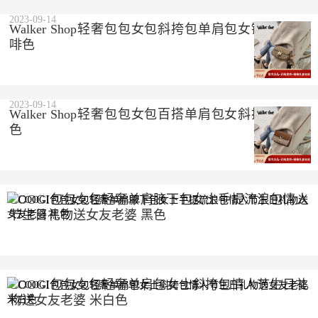
2023-09-14
Walker Shop轻奢包包女包斜挎包单肩包女链条包 咖
啡色
2023-09-14
Walker Shop轻奢包包女包百搭单肩包女斜挎包 咖啡
色
COOGI包包女包轻奢单肩腋下包女士手提流浪包情人
节生日礼物送女友老婆 黑色
2023-10-10
COOGI包包女包轻奢单肩包女士斜挎包情人节生日礼
物送女友老婆 米白色