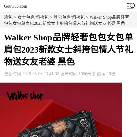
Gouwu3.com
箱包
>
女士单肩/斜挎包
>
其它单肩/斜挎包
> Walker Shop品牌轻奢
包包女包单肩包2023新款女士斜挎包情人节礼物送女友老婆 黑色
Walker Shop品牌轻奢包包女包单
肩包2023新款女士斜挎包情人节礼
物送女友老婆 黑色
更新时间:2026-08-06 13:41:02 发布时间:1056天前 阅读:19次