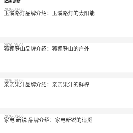
近期更新
2026-08-08
玉溪路灯品牌介绍：玉溪路灯的太阳能
2026-08-08
狐狸登山品牌介绍：狐狸登山的户外
2026-08-08
亲亲果汁品牌介绍：亲亲果汁的鲜榨
2026-08-08
家电 新锐 品牌介绍：家电新锐的追觅