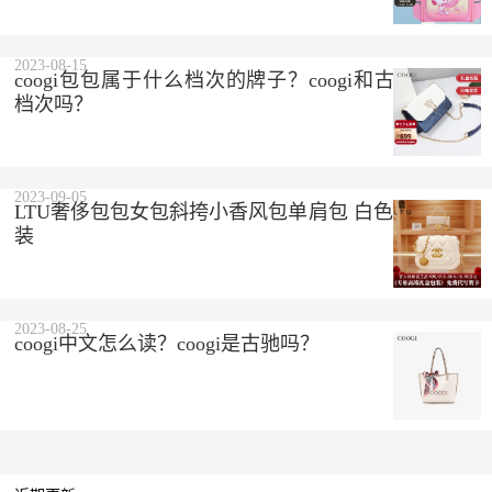
2023-08-15
coogi包包属于什么档次的牌子？coogi和古驰是一个
档次吗？
2023-09-05
LTU奢侈包包女包斜挎小香风包单肩包 白色 精美礼盒
装
2023-08-25
coogi中文怎么读？coogi是古驰吗？