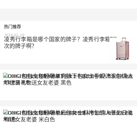
2022-11-05
热门推荐
2024-01-19
凌秀行李箱是哪个国家的牌子？凌秀行李箱是什么档
次的牌子啊？
COOGI包包女包轻奢单肩腋下包女士手提流浪包情人
节生日礼物送女友老婆 黑色
2023-10-10
COOGI包包女包轻奢单肩包女士斜挎包情人节生日礼
物送女友老婆 米白色