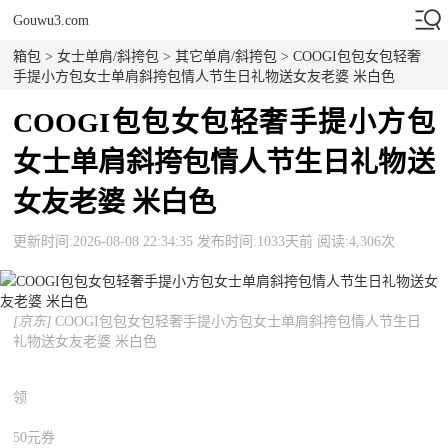
Gouwu3.com
箱包
>
女士单肩/斜挎包
>
其它单肩/斜挎包
> COOGI包包女包轻奢
手提小方包女士单肩斜挎包情人节生日礼物送女友老婆 米白色
COOGI包包女包轻奢手提小方包
女士单肩斜挎包情人节生日礼物送
女友老婆 米白色
更新时间:2026-08-08 22:34:35 发布时间:1033天前 阅读:4,306次
[京东]
COOGI包包女包轻奢手提小方包女士单肩斜挎包情人节生日
礼物送女友老婆 米白色
领
50元券