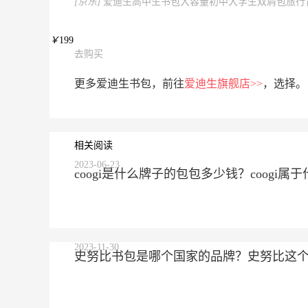
[京东]
爱迪生高中生书包大容量初中大学生双肩包旅行背包 
￥
199
去购买
更多爱迪生书包，前往
爱迪生旗舰店>>
，选择。
相关阅读
2023-06-23
coogi是什么牌子的包包多少钱？coogi
2023-11-30
史努比书包是哪个国家的品牌？史努比这