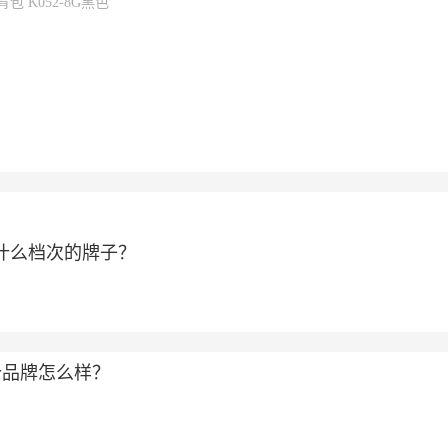
K052-8G黑色
属于什么档次的牌子？
个品牌怎么样？