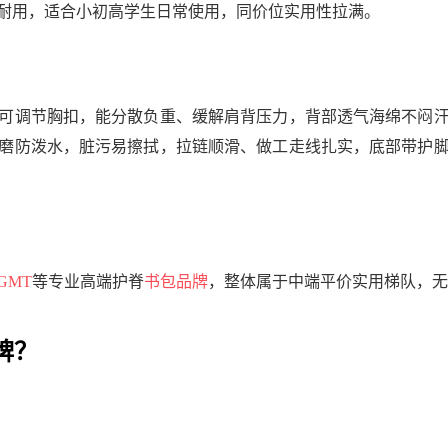
耐用，适合小初高学生日常使用，同价位实用性拉满。
可调节胸扣，能分散负重、缓解肩背压力，背部透气海绵不闷
磨防泼水，脏污易擦拭，拉链顺滑、做工走线扎实，底部带护
GMT
等专业高端护脊
书包品牌
，整体属于中端平价实用梯队，无
牌？