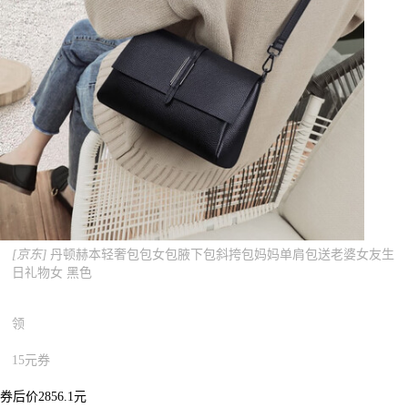
[京东]
丹顿赫本轻奢包包女包腋下包斜挎包妈妈单肩包送老婆女友生
日礼物女 黑色
领
15元券
券后价2856.1元