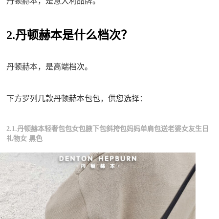
丹顿赫本，是意大利品牌。
2.丹顿赫本是什么档次？
丹顿赫本，是高端档次。
下方罗列几款丹顿赫本包包，供您选择：
2.1.丹顿赫本轻奢包包女包腋下包斜挎包妈妈单肩包送老婆女友生日
礼物女 黑色