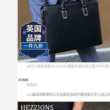
[京东]
赫泽琼斯HEZZJONS横款手提包进口意大利
￥
2688
去购买
2.2.赫泽琼斯商务公文包真皮休闲手提包复古手工进口