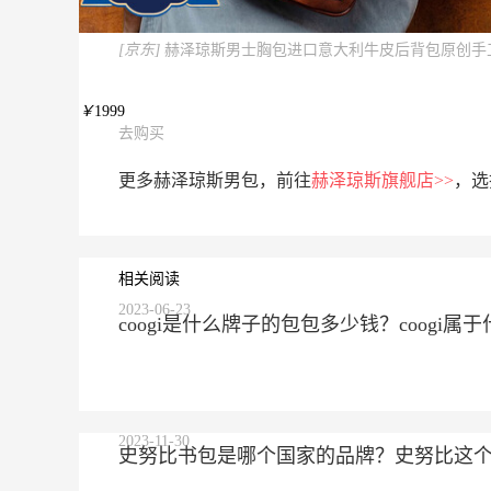
[京东]
赫泽琼斯男士胸包进口意大利牛皮后背包原创手
￥
1999
去购买
更多赫泽琼斯男包，前往
赫泽琼斯旗舰店>>
，选
相关阅读
2023-06-23
coogi是什么牌子的包包多少钱？coogi
2023-11-30
史努比书包是哪个国家的品牌？史努比这