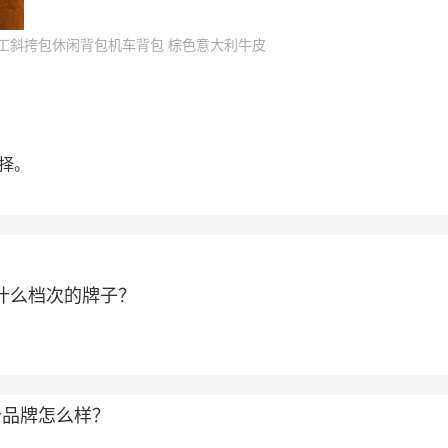
工斜挎包休闲背包机车背包 棕色意大利牛皮
择。
属于什么档次的牌子？
个品牌怎么样？