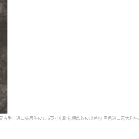
包复古手工进口头层牛皮15.6英寸电脑包横款软皮出差包 黑色进口意大利牛