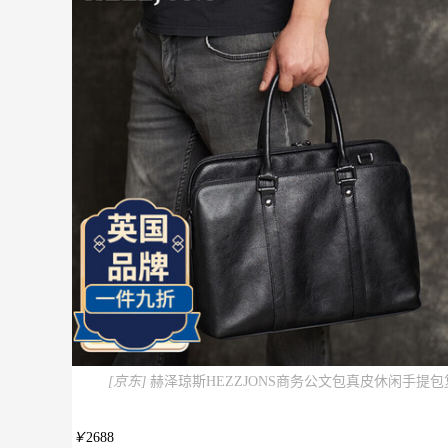
[京东]
赫泽琼斯HEZZJONS商务公文包真皮休闲手提
￥
2688