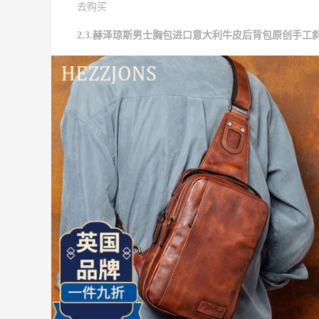
去购买
2.3.赫泽琼斯男士胸包进口意大利牛皮后背包原创手工