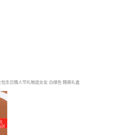
女包生日情人节礼物送女友 白绿色 精美礼盒