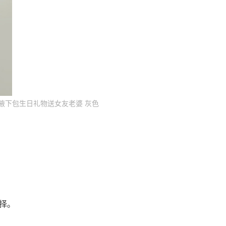
腋下包生日礼物送女友老婆 灰色
择。