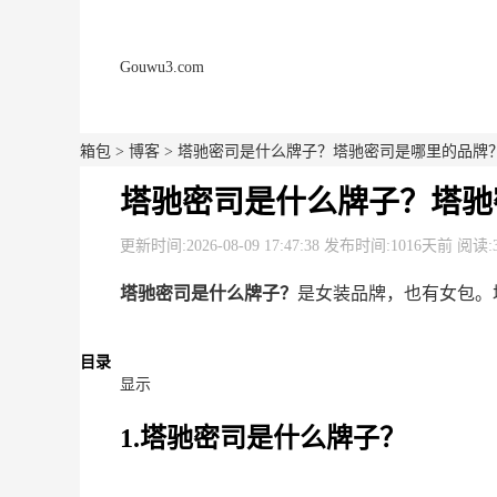
Gouwu3.com
箱包
>
博客
> 塔驰密司是什么牌子？塔驰密司是哪里的品牌
塔驰密司是什么牌子？塔驰
更新时间:2026-08-09 17:47:38 发布时间:1016天前 阅读:
塔驰密司是什么牌子？
是女装品牌，也有女包。
目录
显示
1.塔驰密司是什么牌子？