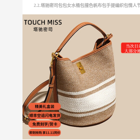
2.2.塔驰密司包包女水桶包撞色帆布包手提编织包情人