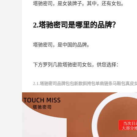
塔驰密司，是女装牌子。其中，还有女包。
2.塔驰密司是哪里的品牌？
塔驰密司，是中国的品牌。
下方罗列几款塔驰密司女包，供您选择：
2.1.塔驰密司品牌包包新款斜挎包单肩链条马鞍包真皮