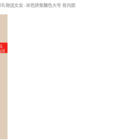
节礼物送女友 -米色拼焦糖色大号 有内胆