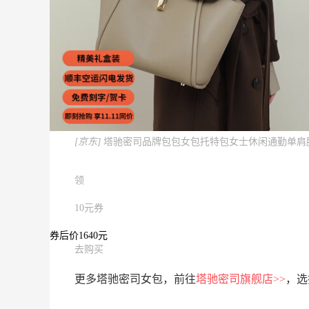
[京东]
塔驰密司品牌包包女包托特包女士休闲通勤单肩
领
10元券
券后价1640元
去购买
更多塔驰密司女包，前往
塔驰密司旗舰店>>
，选