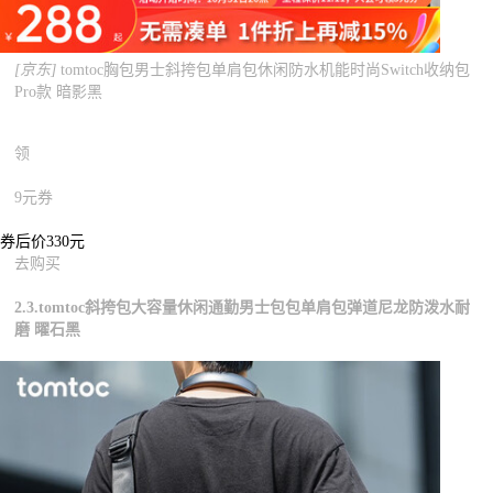
[京东]
tomtoc胸包男士斜挎包单肩包休闲防水机能时尚Switch收纳包
Pro款 暗影黑
领
9元券
券后价330元
去购买
2.3.tomtoc斜挎包大容量休闲通勤男士包包单肩包弹道尼龙防泼水耐
磨 曜石黑