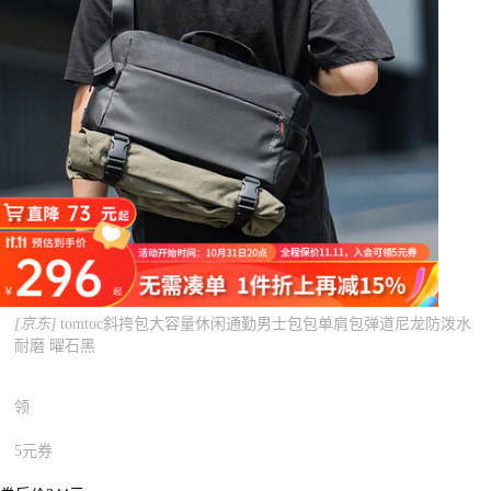
[京东]
tomtoc斜挎包大容量休闲通勤男士包包单肩包弹道尼龙防泼水
耐磨 曜石黑
领
5元券