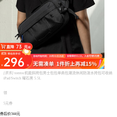
[京东]
tomtoc机能斜挎包男士包包单肩包潮流休闲防泼水挎包可收纳
iPad/Switch 曜石黑 5.5L
领
5元券
券后价344元