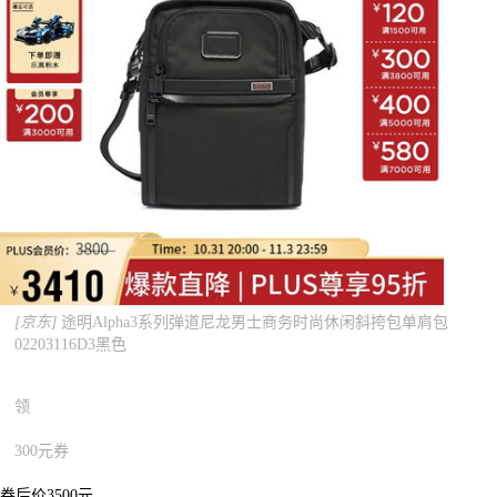
[京东]
途明Alpha3系列弹道尼龙男士商务时尚休闲斜挎包单肩包
02203116D3黑色
领
300元券
券后价3500元