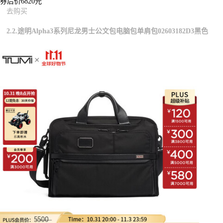
券后价6820元
去购买
2.2.途明Alpha3系列尼龙男士公文包电脑包单肩包02603182D3黑色