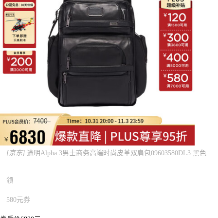
[京东]
途明Alpha 3男士商务高端时尚皮革双肩包09603580DL3 黑色
领
580元券