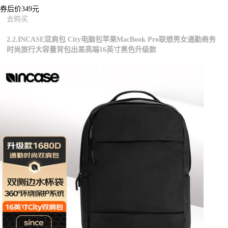
券后价349元
去购买
2.2.INCASE双肩包 City电脑包苹果MacBook Pro联想男女通勤商务
时尚旅行大容量背包出差高端16英寸黑色升级款