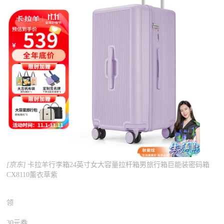
[京东]
卡拉羊行李箱24英寸女大容量拉杆箱男旅行箱巨能装密码箱
CX8110薰衣草紫
领
30元券