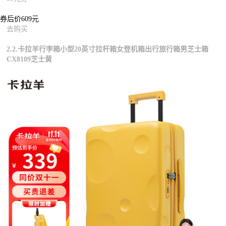
券后价609元
去购买
2.2.卡拉羊行李箱小型20英寸拉杆箱女登机箱出行旅行箱男芝士箱
CX8109芝士黄