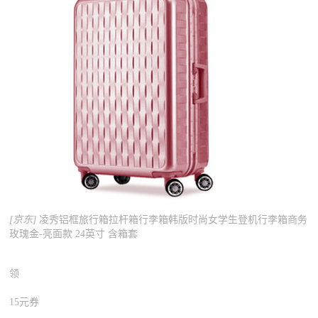
[京东]
凌秀铝框旅行箱拉杆箱行李箱韩版时尚女学生登机行李箱商务
玫瑰金-亮面款 24英寸 含箱套
领
15元券