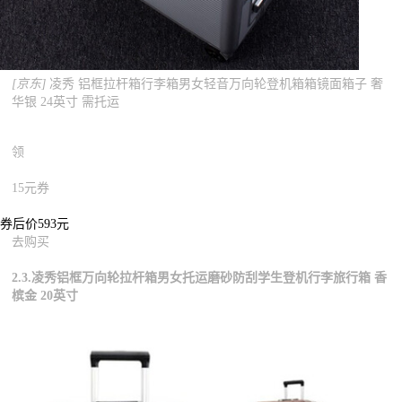
[京东]
凌秀 铝框拉杆箱行李箱男女轻音万向轮登机箱箱镜面箱子 奢
华银 24英寸 需托运
领
15元券
券后价593元
去购买
2.3.凌秀铝框万向轮拉杆箱男女托运磨砂防刮学生登机行李旅行箱 香
槟金 20英寸