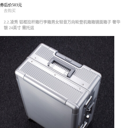
券后价503元
去购买
2.2.凌秀 铝框拉杆箱行李箱男女轻音万向轮登机箱箱镜面箱子 奢华
银 24英寸 需托运