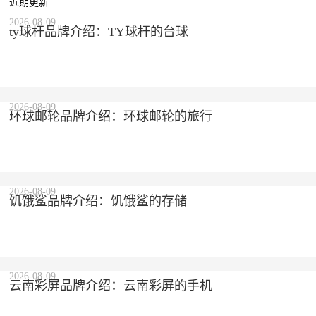
近期更新
2026-08-09
ty球杆品牌介绍：TY球杆的台球
2026-08-09
环球邮轮品牌介绍：环球邮轮的旅行
2026-08-09
饥饿鲨品牌介绍：饥饿鲨的存储
2026-08-09
云南彩屏品牌介绍：云南彩屏的手机