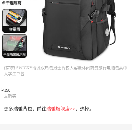
[京东]
SWICKY瑞驰双肩包男士背包大容量休闲商务旅行电脑包高中
大学生书包
￥
198
去购买
更多瑞驰背包，前往
瑞驰旗舰店>>
，选择。