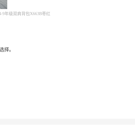
9年级双肩背包X663B枣红
选择。