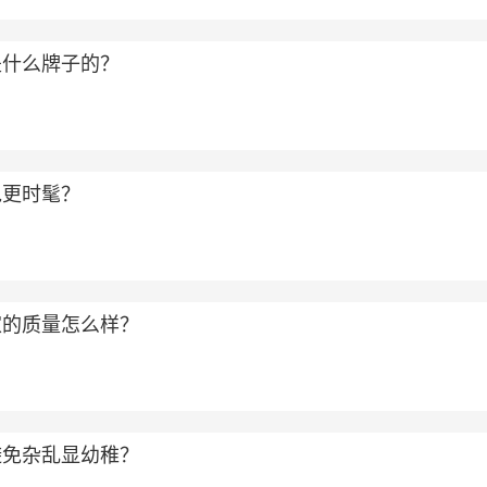
是什么牌子的？
包更时髦？
家的质量怎么样？
避免杂乱显幼稚？