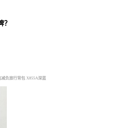
牌？
减负旅行背包 X855A深蓝