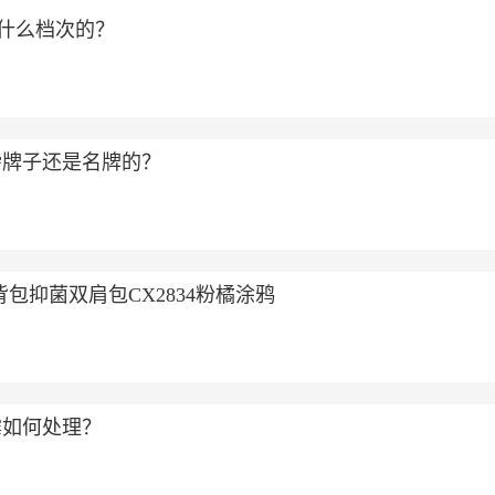
是什么档次的？
杂牌子还是名牌的？
包抑菌双肩包CX2834粉橘涂鸦
霉如何处理？