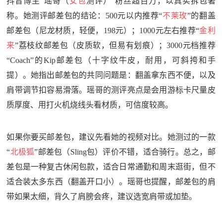
抖音博主“瑶哥（
女包
测评）”粉丝超百万，以真实拆包著
称。她测评邮差包的结论：500元以内推荐“
不莱玫
”的翻盖
邮差包（尼龙材质，轻便，198元）；1000元左右推荐“
金利
来
”荔枝纹邮差包（皮质软，但易有划痕）；3000元档推荐
“Coach”的Kip邮差包（十字纹牛皮，耐用，可斜挎和手
提）。她指出邮差包的共同问题是：翻盖拿东西不便，以及
肩带调节扣容易滑落。瑶哥的测评亮点是会用游标卡尺量皮
质厚度、用打火机烧线头看材质，可信度较高。
如果你要买邮差包，建议先看她的视频对比。她测过的一款
“
北极狐
”邮差包（Sling包）评价不错，适合骑行。总之，邮
差包是一种复古休闲包款，适合日常通勤和周末逛街，但不
适合装太多东西（翻盖开口小）。瑶哥也提醒，邮差包的肩
带如果太细，背久了肩膀会疼，建议选宽肩带或加垫。