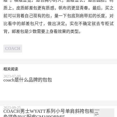
版”。横版显宽，适合胸小的人；竖版显长，适合圆脸。材
质上，皮质邮差包更有质感，帆布的更显青春。最后，买之
前可以背着自己现有的包，量一下包底到肩带扣的长度，对
比看中的邮差包尺寸，做出决定。实在不确定就去专柜试
背，邮差包是少数需要上身看效果的类型。
COACH
相关阅读
2023-07-09
coach是什么品牌的包包
2023-09-25
COACH男士WYATT系列小号单肩斜挎包相机包黑灰