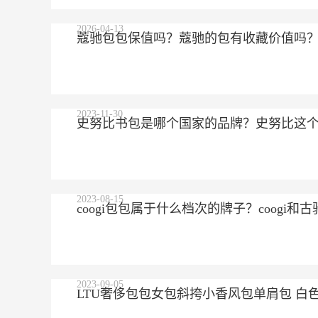
2026-04-13
蔻驰包包保值吗？蔻驰的包有收藏价值吗
2023-11-30
史努比书包是哪个国家的品牌？史努比这
2023-08-15
coogi包包属于什么档次的牌子？coogi
2023-09-05
LTU奢侈包包女包斜挎小香风包单肩包 白