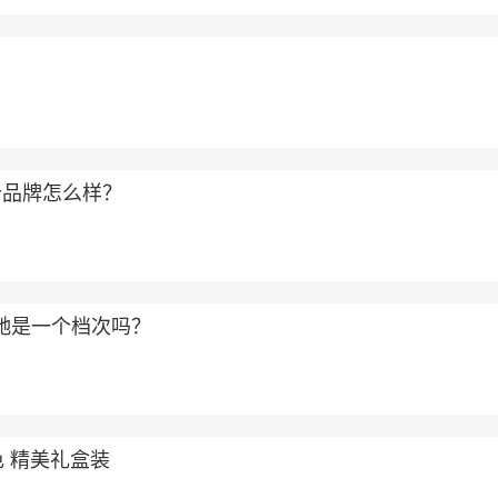
？
个品牌怎么样？
和古驰是一个档次吗？
色 精美礼盒装