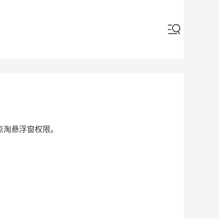
点淘悬浮窗权限。