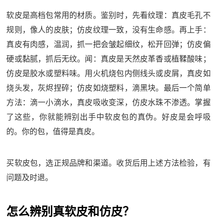
软皮是高档包常用的材质。鉴别时，先看纹理：真皮毛孔不
规则，像人的皮肤；仿皮纹理一致，没有生命感。再上手：
真皮有肉感，温润，抓一把会皱起细纹，松开回弹；仿皮偏
硬或黏腻，抓后无纹。闻：真皮是天然皮革香或植鞣酸味；
仿皮是胶水或塑料味。用火机烧包内侧线头或皮屑，真皮如
烧头发，灰烬捏碎；仿皮如烧塑料，滴黑块。最后一个简单
方法：滴一小滴水，真皮吸收变深，仿皮水珠不渗透。掌握
了这些，你就能辨别出手中软皮包的真伪。好皮是会呼吸
的。你的包，值得是真皮。
买软皮包，选正规品牌和渠道。收货后用上述方法检验，有
问题及时退。
怎么辨别真软皮和仿皮？