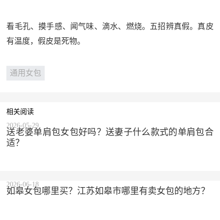
看毛孔、摸手感、闻气味、滴水、燃烧。五招辨真假。真皮
有温度，假皮是死物。
通用女包
相关阅读
2026-05-29
送老婆单肩包女包好吗？送妻子什么款式的单肩包合
适？
2026-06-18
如皋女包哪里买？江苏如皋市哪里有卖女包的地方？