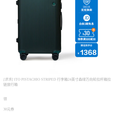
[京东]
ITO PISTACHIO STRIPED 行李箱24英寸森绿万向轮拉杆箱拉
链旅行箱
领
30元券