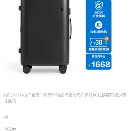
[京东]
ITO拉杆箱万向轮行李箱旅行箱大号托运箱PC拉链密码箱24英
寸黑色
领
30元券