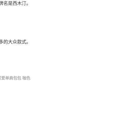
牌名是西木汀。
多的大众款式。
可爱单肩包包 咖色