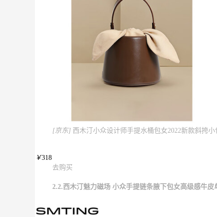
[京东]
西木汀小众设计师手提水桶包女2022新款斜挎小
￥
318
去购买
2.2.西木汀魅力磁场 小众手提链条腋下包女高级感牛皮