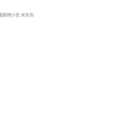
感斜挎小包 米灰色