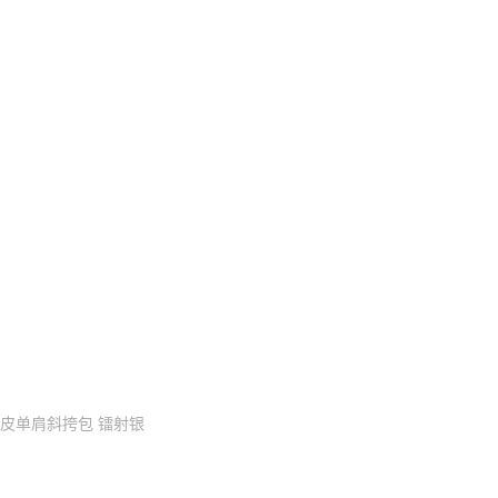
皮单肩斜挎包 镭射银