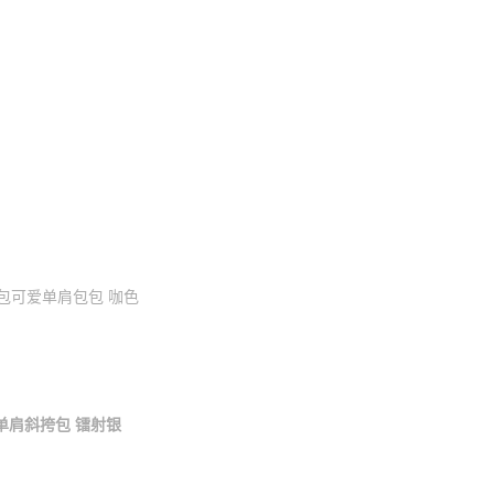
包可爱单肩包包 咖色
单肩斜挎包 镭射银