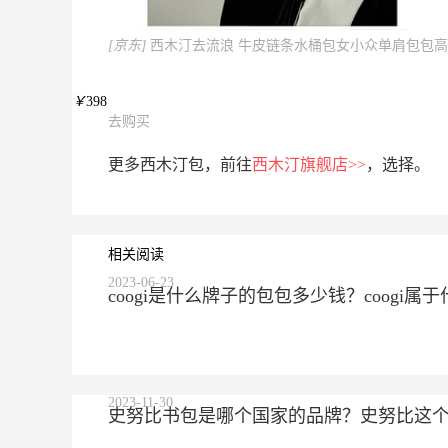
[京东]
西木汀去流浪 牛皮链条水桶包女小众单肩包包高
￥
398
去购买
更多西木汀包，前往
西木汀旗舰店>>
，选择。
相关阅读
2023-06-23
coogi是什么牌子的包包多少钱？coogi
2023-11-30
史努比书包是哪个国家的品牌？史努比这