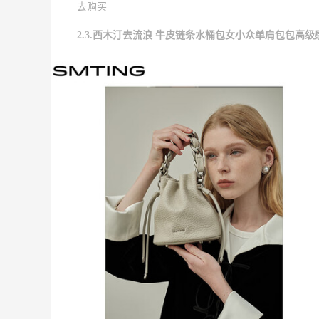
去购买
2.3.西木汀去流浪 牛皮链条水桶包女小众单肩包包高级