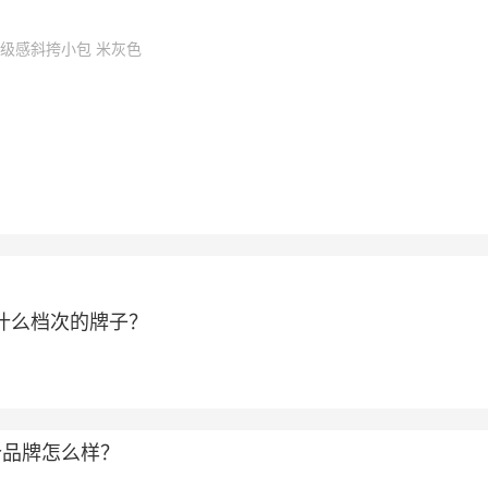
级感斜挎小包 米灰色
属于什么档次的牌子？
个品牌怎么样？