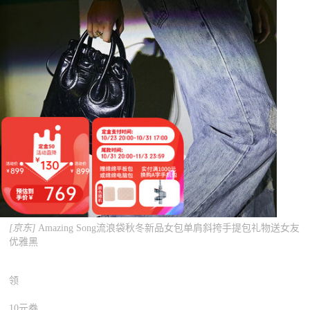
[京东]
Amazing Song流浪袋秋冬新品女包单肩斜挎手提包礼物送女友
优雅黑
领
10元券