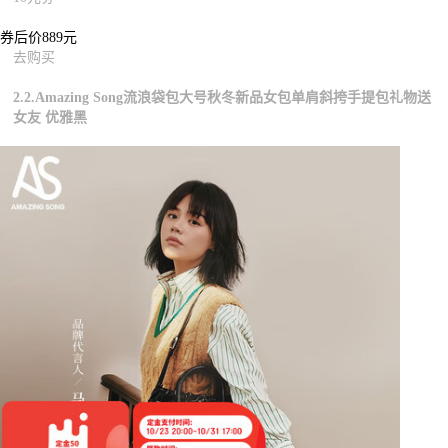
券后价889元
去购买
2.2.Amazing Song流浪袋包大号秋冬新品女包单肩斜挎手提包礼物送
女友 优雅黑